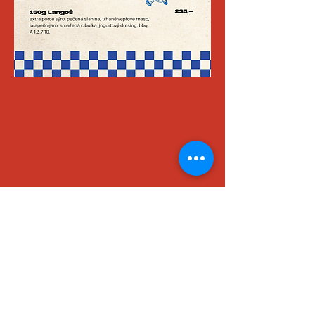
Pondělí - čtvrtek ...... 11:00 - 22:00
Pátek - sobota ......... 11:00 - 00:00
Neděle ..................... 11:00 - 21:00
srdcovkazastavka@gmail.com
+420 605 179 240